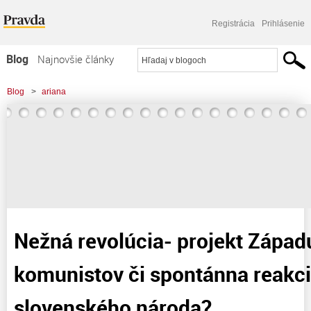
Registrácia
Prihlásenie
Blog
Najnovšie články
Najčítanejšie články
Blog
>
ariana
Najkomentovanejšie články
>
Nežná revolúcia- projekt Západu, projekt komunistov či spontánna reakcia
Zoznam blogov
väčšiny slovenského
Komerčné blogy
Nežná revolúcia- projekt Západu
komunistov či spontánna reakci
slovenského národa?