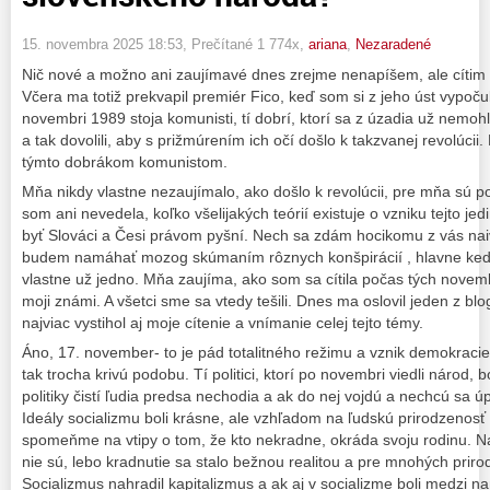
15. novembra 2025 18:53
, Prečítané 1 774x,
ariana
,
Nezaradené
Nič nové a možno ani zaujímavé dnes zrejme nenapíšem, ale cítim po
Včera ma totiž prekvapil premiér Fico, keď som si z jeho úst vypoču
novembri 1989 stoja komunisti, tí dobrí, ktorí sa z úzadia už nemohl
a tak dovolili, aby s prižmúrením ich očí došlo k takzvanej revolúcii
týmto dobrákom komunistom.
Mňa nikdy vlastne nezaujímalo, ako došlo k revolúcii, pre mňa sú 
som ani nevedela, koľko všelijakých teórií existuje o vzniku tejto je
byť Slováci a Česi právom pyšní. Nech sa zdám hocikomu z vás naivn
budem namáhať mozog skúmaním rôznych konšpirácií , hlavne keď
vlastne už jedno. Mňa zaujíma, ako som sa cítila počas tých novemb
moji známi. A všetci sme sa vtedy tešili. Dnes ma oslovil jeden z bl
najviac vystihol aj moje cítenie a vnímanie celej tejto témy.
Áno, 17. november- to je pád totalitného režimu a vznik demokracie
tak trocha krivú podobu. Tí politici, ktorí po novembri viedli národ, b
politiky čistí ľudia predsa nechodia a ak do nej vojdú a nechcú sa úp
Ideály socializmu boli krásne, ale vzhľadom na ľudskú prirodzenosť 
spomeňme na vtipy o tom, že kto nekradne, okráda svoju rodinu. Na 
nie sú, lebo kradnutie sa stalo bežnou realitou a pre mnohých prir
Socializmus nahradil kapitalizmus a ak aj v socializme boli medzi na