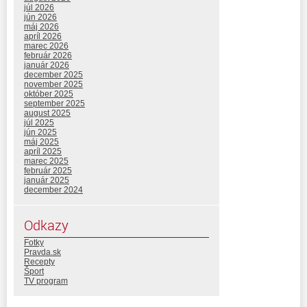
júl 2026
jún 2026
máj 2026
apríl 2026
marec 2026
február 2026
január 2026
december 2025
november 2025
október 2025
september 2025
august 2025
júl 2025
jún 2025
máj 2025
apríl 2025
marec 2025
február 2025
január 2025
december 2024
Odkazy
Fotky
Pravda.sk
Recepty
Šport
TV program