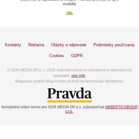
mobile
Kontakty
Reklama
Otázky a odpovede
Podmienky používania
Cookies
GDPR
© OUR MEDIA SR a. s. 2026. Autorské práva sú vyhradené a vykonáva ich
vydavateľ,
viac info
.
Blogovací systém Blog.Pravda.sk beží na technológií Wordpress.
Kompletný video servis pre OUR MEDIA SR a.s. zabezpečuje
ARBERTO GROUP
s.r.o.
.