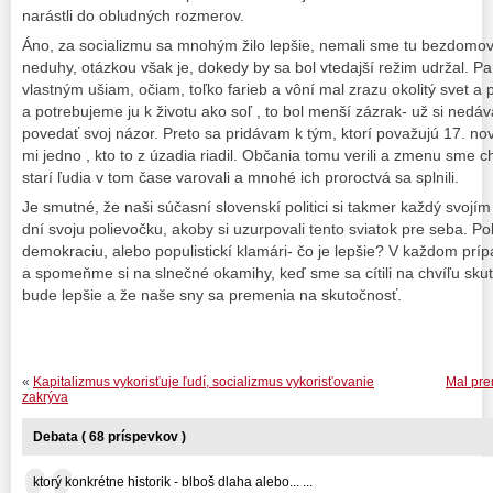
narástli do obludných rozmerov.
Áno, za socializmu sa mnohým žilo lepšie, nemali sme tu bezdomov
neduhy, otázkou však je, dokedy by sa bol vtedajší režim udržal. P
vlastným ušiam, očiam, toľko farieb a vôní mal zrazu okolitý svet a 
a potrebujeme ju k životu ako soľ , to bol menší zázrak- už si nedá
povedať svoj názor. Preto sa pridávam k tým, ktorí považujú 17. no
mi jedno , kto to z úzadia riadil. Občania tomu verili a zmenu sme c
starí ľudia v tom čase varovali a mnohé ich proroctvá sa splnili.
Je smutné, že naši súčasní slovenskí politici si takmer každý svojím
dní svoju polievočku, akoby si uzurpovali tento sviatok pre seba. Po
demokraciu, alebo populistickí klamári- čo je lepšie? V každom prí
a spomeňme si na slnečné okamihy, keď sme sa cítili na chvíľu skut
bude lepšie a že naše sny sa premenia na skutočnosť.
«
Kapitalizmus vykorisťuje ľudí, socializmus vykorisťovanie
Mal pre
zakrýva
Debata ( 68 príspevkov )
ktorý konkrétne historik - blboš dlaha alebo... ...