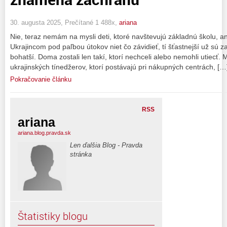
30. augusta 2025, Prečítané 1 488x,
ariana
Nie, teraz nemám na mysli deti, ktoré navštevujú základnú školu, ani 
Ukrajincom pod paľbou útokov niet čo závidieť, tí šťastnejší už sú z
bohatší. Doma zostali len takí, ktorí nechceli alebo nemohli utiecť.
ukrajinských tínedžerov, ktorí postávajú pri nákupných centrách, […
Pokračovanie článku
RSS
ariana
ariana.blog.pravda.sk
Len ďalšia Blog - Pravda
stránka
Štatistiky blogu