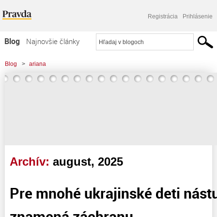
Registrácia
Prihlásenie
Blog
Najnovšie články
Najčítanejšie články
Blog
>
ariana
Najkomentovanejšie články
>
Pre mnohé ukrajinské deti nástup do školy znamená záchranu
Zoznam blogov
Komerčné blogy
Archív:
august, 2025
Pre mnohé ukrajinské deti nást
znamená záchranu