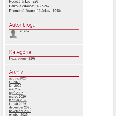
Počet článkov: 226
Celková čítanosť: 438524x
Priemerná čítanosť článkov: 1940x
Autor blogu
ariana
Kategórie
Nezaradené
(226)
Archív
august 2026
júl 2026
jún 2026
máj 2026
apríl 2026
marec 2026
február 2026
január 2026
december 2025
november 2025
október 2025