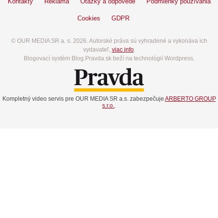
Kontakty
Reklama
Otázky a odpovede
Podmienky používania
Cookies
GDPR
© OUR MEDIA SR a. s. 2026. Autorské práva sú vyhradené a vykonáva ich
vydavateľ,
viac info
.
Blogovací systém Blog.Pravda.sk beží na technológií Wordpress.
Kompletný video servis pre OUR MEDIA SR a.s. zabezpečuje
ARBERTO GROUP
s.r.o.
.