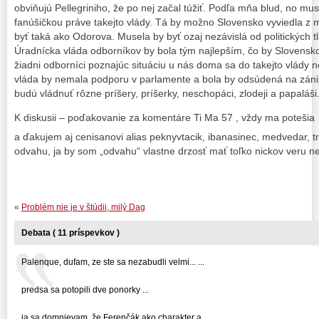
obviňujú Pellegriniho, že po nej začal túžiť. Podľa mňa blud, no mu
fanúšičkou práve takejto vlády. Tá by možno Slovensko vyviedla z
byť taká ako Odorova. Musela by byť ozaj nezávislá od politických 
Úradnícka vláda odborníkov by bola tým najlepším, čo by Slovensko
žiadni odborníci poznajúc situáciu u nás doma sa do takejto vlády
vláda by nemala podporu v parlamente a bola by odsúdená na zánik.
budú vládnuť rôzne príšery, príšerky, neschopáci, zlodeji a papaláši
K diskusii – poďakovanie za komentáre Ti Ma 57 , vždy ma potešia
a ďakujem aj cenisanovi alias peknyvtacik, ibanasinec, medvedar, t
odvahu, ja by som „odvahu“ vlastne drzosť mať toľko nickov veru n
«
Problém nie je v štúdii, milý Dag
Debata ( 11 príspevkov )
Palenque, dufam, ze ste sa nezabudli velmi... ...
predsa sa potopili dve ponorky ...
ja sa domnievam, že Ferenčák ako charakter a... ...