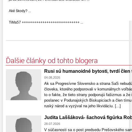
Aké škody? ...
TiMa57 ++++++++++++++++++++++++++++ ...
Ďalšie články od tohto blogera
Rusi sú humanoidné bytosti, tvrdí člen 
04.08.2026
Ak sa Progresívne Slovensko a strana SaS nebudú
človeka, ktorého podporovali v komunálnych voľbác
to o fakte, že tieto strany podporujú fašizmus a že 
poslanec v Podunajských Biskupiciach a člen tímu p
ruský národ a vyzýval na jeho likvidáciu. [...]
Judita Laššáková- šachová figúrka Rob
28.07.2026
V súčasnosti sa o post predsedu Prešovského sam