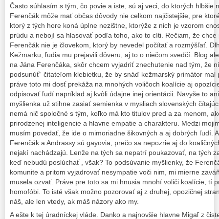
Často súhlasím s tým, čo povie a iste, sú aj veci, do ktorých hlbšie 
Ferenčák môže mať občas dôvody nie celkom najčistejšie, pre ktor
ktorý z tých hore koná úplne nezištne, ktorýže z nich je vzorom cno
prúdu a nebojí sa hlasovať podľa toho, ako to cíti. Rečiam, že chce 
Ferenčák nie je človekom, ktorý by nevedel počítať a rozmýšľať. D
Kežmarku, ľudia mu prejavili dôveru, aj to o niečom svedčí. Blog a
na Jána Ferenčáka, skôr chcem vyjadriť znechutenie nad tým, že nie
podsunúť“ čitateľom klebietku, že by snáď kežmarský primátor mal p
práve toto mi dosť prekáža na mnohých voličoch koalície aj opozície
odpisovať ľudí napríklad aj kvôli údajne inej orientácii. Navyše to a
myšlienka už stihne zasiať semienka v mysliach slovenských čítajúc
nemá nič spoločné s tým, koľko má kto titulov pred a za menom, aké
prirodzenej inteligencie a hlavne empatie a charakteru. Medzi moj
musím povedať, že ide o mimoriadne šikovných a aj dobrých ľudí. A
Ferenčák a Andrassy sú gayovia, prečo sa nepozrie aj do koaličný
nejakí nachádzajú. Lenže na tých sa nepatrí poukazovať, na tých 
keď nebudú poslúchať , však? To podsúvanie myšlienky, že Ferenčák
komunite a pritom vyjadrovať nesympatie voči nim, mi mierne zav
musela ozvať. Práve pre toto sa mi hnusia mnohí voliči koalície, tí pri
homofóbi. To isté však možno pozorovať aj z druhej, opozičnej strany.
náš, ale len vtedy, ak máš názory ako my.
A ešte k tej úradníckej vláde. Danko a najnovšie hlavne Migaľ z čiste