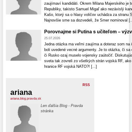
zaujímaví kandidáti. Okrem Milana Majerského je 
Republiky, takisto Samuel Migaľ ako nezávislý kandi
Kašo, ktorý sa o hlasy voličov uchádza za stranu St
Najnovšie sme sa dozvedeli, že Smer nominoval [..
Porovnajme si Putina s učiteľom – výzv
25.07.2026
Jedna otázka ma veľmi zaujíma a doteraz som na ň
boli uvedené vecné argumenty. Je to otázka, či sa 
či Rusko ozaj muselo vojensky zaútočiť. Diskutujúc
sveta tak zovreli zo všetkých strán vojská RF, ako 
hranice RF vojská NATO?! [...]
RSS
ariana
ariana.blog.pravda.sk
Len ďalšia Blog - Pravda
stránka