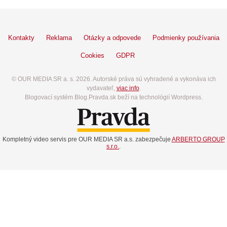
Kontakty
Reklama
Otázky a odpovede
Podmienky používania
Cookies
GDPR
© OUR MEDIA SR a. s. 2026. Autorské práva sú vyhradené a vykonáva ich
vydavateľ,
viac info
.
Blogovací systém Blog.Pravda.sk beží na technológií Wordpress.
Kompletný video servis pre OUR MEDIA SR a.s. zabezpečuje
ARBERTO GROUP
s.r.o.
.