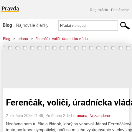
Registrácia
Prihlásenie
Blog
Najnovšie články
Najčítanejšie články
Blog
>
ariana
>
Ferenčák, voliči, úradnícka vláda
Najkomentovanejšie články
Zoznam blogov
Komerčné blogy
Ferenčák, voliči, úradnícka vlád
2. októbra 2025 21:46
, Prečítané 2 151x,
ariana
,
Nezaradené
Nedávno som tu čítala článok, ktorý sa venoval Jánovi Ferenčákov
tento poslanec sympatický, páči sa mi jeho vystupovanie v televíz