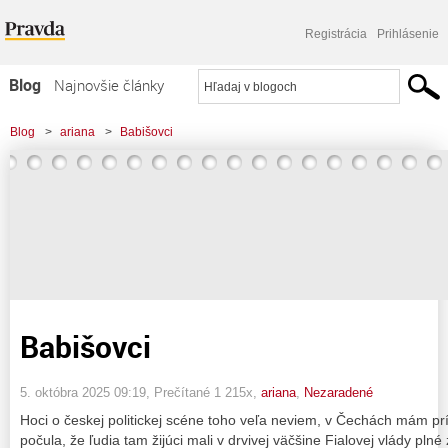
Registrácia
Prihlásenie
Blog
Najnovšie články
Najčítanejšie články
Blog
>
ariana
>
Babišovci
Najkomentovanejšie články
Zoznam blogov
Komerčné blogy
Babišovci
5. októbra 2025 09:19
, Prečítané 1 215x,
ariana
,
Nezaradené
Hoci o českej politickej scéne toho veľa neviem, v Čechách mám pr
počula, že ľudia tam žijúci mali v drvivej väčšine Fialovej vlády plné