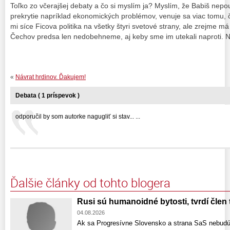
Toľko zo včerajšej debaty a čo si myslím ja? Myslím, že Babiš nepou
prekrytie napríklad ekonomických problémov, venuje sa viac tomu, č
mi síce Ficova politika na všetky štyri svetové strany, ale zrejme m
Čechov predsa len nedobehneme, aj keby sme im utekali naproti. N
«
Návrat hrdinov. Ďakujem!
Debata ( 1 príspevok )
odporučil by som autorke nagugliť si stav... ...
Ďalšie články od tohto blogera
Rusi sú humanoidné bytosti, tvrdí člen 
04.08.2026
Ak sa Progresívne Slovensko a strana SaS nebudú