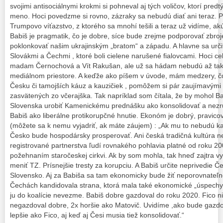
svojimi antisociálnymi krokmi si pohneval aj tých voličov, ktorí pred
meno. Hoci povedzme si rovno, zázraky sa nebudú diať ani teraz. P
Trumpovo víťazstvo, z ktorého sa mnohí tešili a teraz už vidíme, akú
Babiš je pragmatik, čo je dobre, síce bude zrejme podporovať zbro
poklonkovať našim ukrajinským „bratom“ a západu. A hlavne sa urči
Slovákmi a Čechmi , ktoré boli cielene narušené fialovcami. Hoci c
madam Černochová a Vít Rakušan, ale už sa hádam nebudú až tak t
mediálnom priestore. A keďže ako píšem v úvode, mám medzery, čo 
Česku či tamojších káuz a kauzičiek , pomôžem si pár zaujímavými
zasvätených zo včerajška. Tak napríklad som čítala, že by mohol Ba
Slovenska urobiť Kamenickému prednášku ako konsolidovať a nezru
Babiš ako liberálne protikorupčné hnutie. Ekonóm je dobrý, pravic
(môžete sa k nemu vyjadriť, ak máte záujem) : „Ak mu to nebudú kaz
Česko bude hospodársky prosperovať. Ani česká tradičná kultúra ne
registrované partnerstva ľudí rovnakého pohlavia platné od roku 20
požehnaním staročeskej cirkvi. Ak by som mohla, tak hneď zajtra v
meniť TZ. Prísnejšie tresty za korupciu. A Babiš určite neprivedie 
Slovensko. Aj za Babiša sa tam ekonomicky bude žiť neporovnateľne 
Čechách kandidovala strana, ktorá mala také ekonomické „úspechy
ju do koalície nevezme. Babiš dobre gazdoval do roku 2020. Fico ni
negazdoval dobre, 2x horšie ako Matovič. Uvidíme ,ako bude gazd
lepšie ako Fico, aj keď aj Česi musia tiež konsolidovať.“