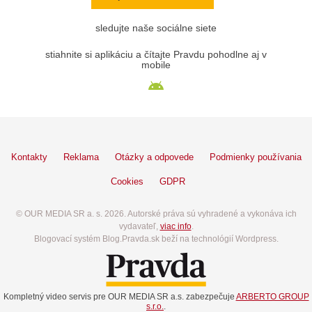
sledujte naše sociálne siete
stiahnite si aplikáciu a čítajte Pravdu pohodlne aj v
mobile
Kontakty
Reklama
Otázky a odpovede
Podmienky používania
Cookies
GDPR
© OUR MEDIA SR a. s. 2026. Autorské práva sú vyhradené a vykonáva ich
vydavateľ,
viac info
.
Blogovací systém Blog.Pravda.sk beží na technológií Wordpress.
Kompletný video servis pre OUR MEDIA SR a.s. zabezpečuje
ARBERTO GROUP
s.r.o.
.