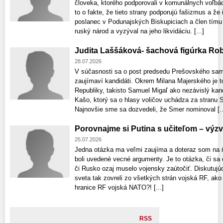
človeka, ktorého podporovali v komunálnych voľbác
to o fakte, že tieto strany podporujú fašizmus a že 
poslanec v Podunajských Biskupiciach a člen tímu p
ruský národ a vyzýval na jeho likvidáciu. [...]
Judita Laššáková- šachová figúrka Rob
28.07.2026
V súčasnosti sa o post predsedu Prešovského sam
zaujímaví kandidáti. Okrem Milana Majerského je 
Republiky, takisto Samuel Migaľ ako nezávislý kandi
Kašo, ktorý sa o hlasy voličov uchádza za stranu St
Najnovšie sme sa dozvedeli, že Smer nominoval [..
Porovnajme si Putina s učiteľom – výzv
25.07.2026
Jedna otázka ma veľmi zaujíma a doteraz som na ň
boli uvedené vecné argumenty. Je to otázka, či sa 
či Rusko ozaj muselo vojensky zaútočiť. Diskutujúc
sveta tak zovreli zo všetkých strán vojská RF, ako 
hranice RF vojská NATO?! [...]
RSS