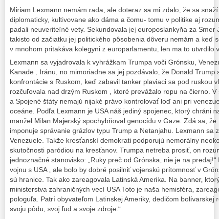
Miriam Lexmann nemám rada, ale doteraz sa mi zdalo, že sa snaží
diplomaticky, kultivovane ako dáma a čomu- tomu v politike aj rozum
padali neuveriteľné vety. Sekundovala jej europoslankyňa za Smer J
takisto od začiatku jej politického pôsobenia dôveru nemám a keď 
v mnohom pritakáva kolegyni z europarlamentu, len ma to utvrdilo
Lexmann sa vyjadrovala k vyhrážkam Trumpa voči Grónsku, Venezu
Kanade , Iránu, no mimoriadne sa jej pozdávalo, že Donald Trump s
konfrontácie s Ruskom, keď zabavil tanker plaviaci sa pod ruskou 
rozčuľovala nad drzým Ruskom , ktoré prevážalo ropu na čierno. V 
a Spojené štáty nemajú nijaké právo kontrolovať loď ani pri venezu
oceáne. Podľa Lexmann je USA náš jediný spojenec, ktorý chráni na
manžel Milan Majerský spochybňoval genocídu v Gaze. Zdá sa, ž
imponuje správanie grázlov typu Trump a Netanjahu. Lexmann sa z
Venezuele. Takže kresťanskí demokrati podporujú nemorálny neokol
skutočnosti paródiou na kresťanov. Trumpa netreba prosiť, on rozum
jednoznačné stanovisko: „Ruky preč od Grónska, nie je na predaj
vojnu s USA , ale bolo by dobré posilniť vojenskú prítomnosť v Gró
sú hranice. Tak ako zareagovala Latinská Amerika. Na banner, ktorý v
ministerstva zahraničných vecí USA Toto je naša hemisféra, zareagov
pologuľa. Patrí obyvateľom Latinskej Ameriky, dedičom bolívarskej 
svoju pôdu, svoj ľud a svoje zdroje.“