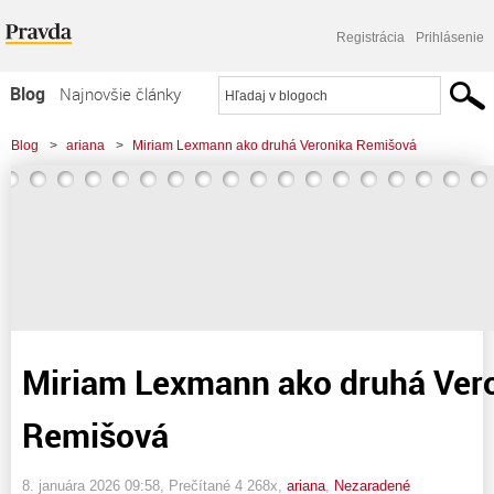
Registrácia
Prihlásenie
Blog
Najnovšie články
Najčítanejšie články
Blog
>
ariana
>
Miriam Lexmann ako druhá Veronika Remišová
Najkomentovanejšie články
Zoznam blogov
Komerčné blogy
Miriam Lexmann ako druhá Ver
Remišová
8. januára 2026 09:58
, Prečítané 4 268x,
ariana
,
Nezaradené