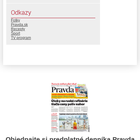
Odkazy
Fotky
Pravda.sk
Recepty
Šport
TV program
Objednajte si predplatné denníka Pravda