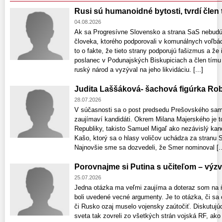
Rusi sú humanoidné bytosti, tvrdí člen 
04.08.2026
Ak sa Progresívne Slovensko a strana SaS nebudú
človeka, ktorého podporovali v komunálnych voľbác
to o fakte, že tieto strany podporujú fašizmus a že 
poslanec v Podunajských Biskupiciach a člen tímu p
ruský národ a vyzýval na jeho likvidáciu. [...]
Judita Laššáková- šachová figúrka Rob
28.07.2026
V súčasnosti sa o post predsedu Prešovského sam
zaujímaví kandidáti. Okrem Milana Majerského je 
Republiky, takisto Samuel Migaľ ako nezávislý kandi
Kašo, ktorý sa o hlasy voličov uchádza za stranu St
Najnovšie sme sa dozvedeli, že Smer nominoval [..
Porovnajme si Putina s učiteľom – výzv
25.07.2026
Jedna otázka ma veľmi zaujíma a doteraz som na ň
boli uvedené vecné argumenty. Je to otázka, či sa 
či Rusko ozaj muselo vojensky zaútočiť. Diskutujúc
sveta tak zovreli zo všetkých strán vojská RF, ako 