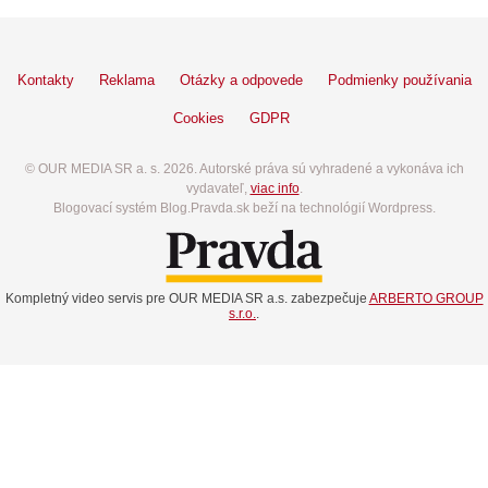
Kontakty
Reklama
Otázky a odpovede
Podmienky používania
Cookies
GDPR
© OUR MEDIA SR a. s. 2026. Autorské práva sú vyhradené a vykonáva ich
vydavateľ,
viac info
.
Blogovací systém Blog.Pravda.sk beží na technológií Wordpress.
Kompletný video servis pre OUR MEDIA SR a.s. zabezpečuje
ARBERTO GROUP
s.r.o.
.