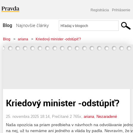
Registrácia
Prihlásenie
Blog
Najnovšie články
Najčítanejšie články
Blog
>
ariana
>
Kriedový minister -odstúpiť?
Najkomentovanejšie články
Zoznam blogov
Komerčné blogy
Kriedový minister -odstúpiť?
25. novembra 2025 18:14
, Prečítané 2 765x,
ariana
,
Nezaradené
Naša opozícia sa priam predbieha v návrhoch na odvolávanie jednot
na nej, už tu nemáme ani jedného a vláda by padla. Nevravím, že 