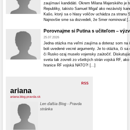
zaujímaví kandidáti. Okrem Milana Majerského je 
Republiky, takisto Samuel Migaľ ako nezávislý kandi
Kašo, ktorý sa o hlasy voličov uchádza za stranu St
Najnovšie sme sa dozvedeli, že Smer nominoval [..
Porovnajme si Putina s učiteľom – výzv
25.07.2026
Jedna otázka ma veľmi zaujíma a doteraz som na ň
boli uvedené vecné argumenty. Je to otázka, či sa 
či Rusko ozaj muselo vojensky zaútočiť. Diskutujúc
sveta tak zovreli zo všetkých strán vojská RF, ako 
hranice RF vojská NATO?! [...]
RSS
ariana
ariana.blog.pravda.sk
Len ďalšia Blog - Pravda
stránka