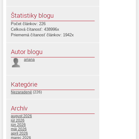
Štatistiky blogu
Počet článkov: 226
Celková čítanosť: 438996x
Priemerná čítanosť článkov: 1942x
Autor blogu
ariana
Kategórie
Nezaradené
(226)
Archív
august 2026
júl 2026
jún 2026
máj 2026
apríl 2026
marec 2026