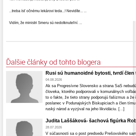
...treba ísť očnému lekárovi teda...! Nevidíte... ...
Vidím, že ministri Smeru sú nedotknuteľní. ...
Ďalšie články od tohto blogera
Rusi sú humanoidné bytosti, tvrdí člen 
04.08.2026
Ak sa Progresívne Slovensko a strana SaS nebudú
človeka, ktorého podporovali v komunálnych voľbác
to o fakte, že tieto strany podporujú fašizmus a že 
poslanec v Podunajských Biskupiciach a člen tímu p
ruský národ a vyzýval na jeho likvidáciu. [...]
Judita Laššáková- šachová figúrka Rob
28.07.2026
V súčasnosti sa o post predsedu Prešovského sam