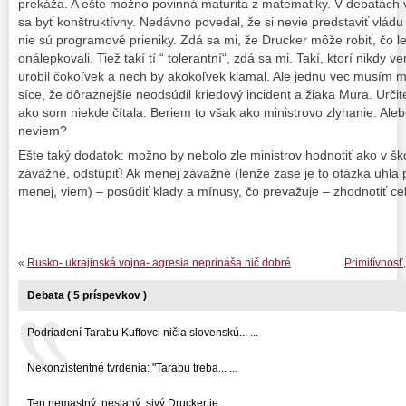
prekáža. A ešte možno povinná maturita z matematiky. V debatách v
sa byť konštruktívny. Nedávno povedal, že si nevie predstaviť vlád
nie sú programové prieniky. Zdá sa mi, že Drucker môže robiť, čo le
onálepkovali. Tiež takí tí “ tolerantní“, zdá sa mi. Takí, ktorí nikdy v
urobil čokoľvek a nech by akokoľvek klamal. Ale jednu vec musím min
síce, že dôraznejšie neodsúdil kriedový incident a žiaka Mura. Určit
ako som niekde čítala. Beriem to však ako ministrovo zlyhanie. Alebo
neviem?
Ešte taký dodatok: možno by nebolo zle ministrov hodnotiť ako v ško
závažné, odstúpiť! Ak menej závažné (lenže zase je to otázka uhla 
menej, viem) – posúdiť klady a mínusy, čo prevažuje – zhodnotiť c
«
Rusko- ukrajinská vojna- agresia neprináša nič dobré
Primitívnosť
Debata ( 5 príspevkov )
Podriadení Tarabu Kuffovci ničia slovenskú... ...
Nekonzistentné tvrdenia: "Tarabu treba... ...
Ten nemastný, neslaný, sivý Drucker je... ...