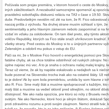
Počúvala som prejav premiéra, v ktorom hovoril o ceste do Moskvy,
iných záležitostiach. A nezabudol samozrejme spomenúť aj opozíciu
pravidelnú sobotňajšiu diskusnú reláciu na TA3 v čase o 19.50. Slová
duše. Predovšetkým nevidím nič zlé na tom, že R. Fico odcestoval
naozaj prišla z východu. Na druhej strane musím súhlasiť s tým, že s
sentimentality a jeho hlavným zámerom nebolo zaspomínať si na hrd
vzdať im vďaku za oslobodenie. On tam išiel preto, aby týmto aktom 
voličov Republiky, ktorých sa Fico stále snaží uhríkovcom kradnúť. 
všetky strany. Pred cestou do Moskvy si to u únijných partnerov vyžeh
Zelenským a odobril mu pokus o vstup do EU.
Páči sa mi, že v Moskve Fico hovoril o energetickej pomoci pre Slo
fatálne chyby, ak sa chce totálne odstrihnúť od ruských zdrojov. N
úplne najviac inú vec. A to je snaha o ochranu našej malej krajiny
Teraz už vieme, že ak by napätie eskalovalo a nedajboh sa k niečo
bude pozerať na Slovensko trocha inak ako na ostatné štáty. Už 
to je dobre! Ak by som bola premiérkou, urobila by som hlavne z toh
ako R. Fico. Sme malý štát a musíme spolupracovať s každým, k
malý štát a musíme sa vedieť skloniť pred silnejším, no skloniť dôst
dôstojnosť. Nie ako naša opozícia, pre ktorú sú nóty z Bruselu nec
svätým. Nie ako Nemecko, ktoré hoci je silným štátom, dokázali Spoj
proti zdravému rozumu a proti svojim záujmom. Nemci stratili tvár, 
tvárili sa, že nevedia, kto je za jeho zničením. Aj Európa (takmer cel