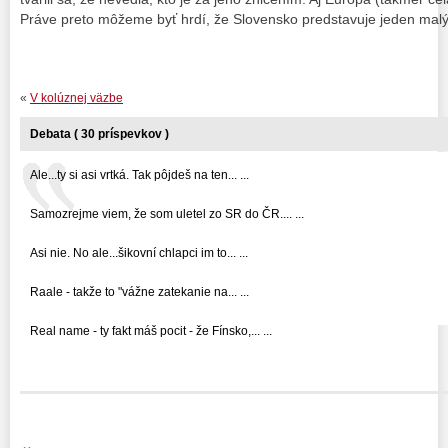
Práve preto môžeme byť hrdí, že Slovensko predstavuje jeden mal
«
V kolúznej väzbe
Debata ( 30 príspevkov )
Ale...ty si asi vrtká. Tak pôjdeš na ten... ...
Samozrejme viem, že som uletel zo SR do ČR.... ...
Asi nie. No ale...šikovní chlapci im to... ...
Raale - takže to "vážne zatekanie na... ...
Real name - ty fakt máš pocit - že Fínsko,... ...