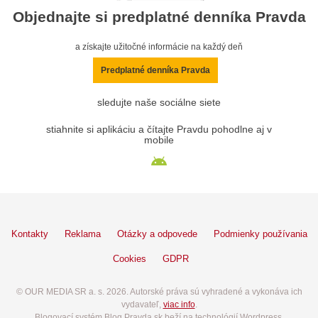
Objednajte si predplatné denníka Pravda
a získajte užitočné informácie na každý deň
Predplatné denníka Pravda
sledujte naše sociálne siete
stiahnite si aplikáciu a čítajte Pravdu pohodlne aj v
mobile
Kontakty
Reklama
Otázky a odpovede
Podmienky používania
Cookies
GDPR
© OUR MEDIA SR a. s. 2026. Autorské práva sú vyhradené a vykonáva ich
vydavateľ,
viac info
.
Blogovací systém Blog.Pravda.sk beží na technológií Wordpress.