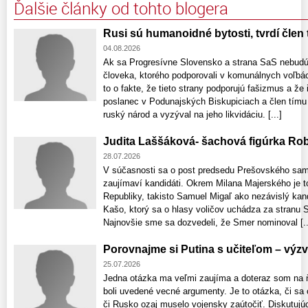
Ďalšie články od tohto blogera
Rusi sú humanoidné bytosti, tvrdí člen 
04.08.2026
Ak sa Progresívne Slovensko a strana SaS nebudú
človeka, ktorého podporovali v komunálnych voľbác
to o fakte, že tieto strany podporujú fašizmus a že 
poslanec v Podunajských Biskupiciach a člen tímu p
ruský národ a vyzýval na jeho likvidáciu. [...]
Judita Laššáková- šachová figúrka Rob
28.07.2026
V súčasnosti sa o post predsedu Prešovského sam
zaujímaví kandidáti. Okrem Milana Majerského je 
Republiky, takisto Samuel Migaľ ako nezávislý kandi
Kašo, ktorý sa o hlasy voličov uchádza za stranu St
Najnovšie sme sa dozvedeli, že Smer nominoval [..
Porovnajme si Putina s učiteľom – výzv
25.07.2026
Jedna otázka ma veľmi zaujíma a doteraz som na ň
boli uvedené vecné argumenty. Je to otázka, či sa 
či Rusko ozaj muselo vojensky zaútočiť. Diskutujúc