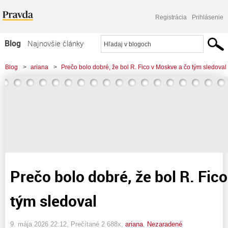
Registrácia
Prihlásenie
Blog
Najnovšie články
Najčítanejšie články
Blog
>
ariana
>
Prečo bolo dobré, že bol R. Fico v Moskve a čo tým sledoval
Najkomentovanejšie články
Zoznam blogov
Komerčné blogy
Prečo bolo dobré, že bol R. Fic
tým sledoval
9. mája 2026 22:12
, Prečítané 2 688x,
ariana
,
Nezaradené